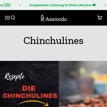
Zum Inhalt springen
 🇩🇪
Europaweite Lieferung im Preis inklusive 🚚
Asamodo
Menü
Suche
Ware
Chinchulines