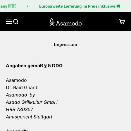
Zum Inhalt springen
any 🇩🇪
Europaweite Lieferung im Preis inklusive 🚚
Asamodo
Menü
Suche
Ware
Impressum
Angaben gemäß § 5 DDG
Asamodo
Dr. Raid Gharib
Asamodo by
Asado Grillkultur GmbH
HRB 780357
Amtsgericht Stuttgart