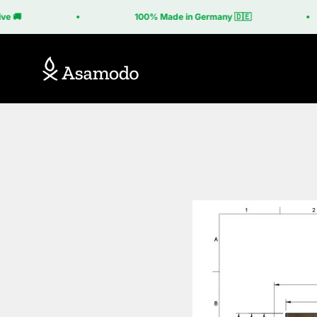
Zum Inhalt springen
e 🚚
100% Made in Germany 🇩🇪
Asamodo