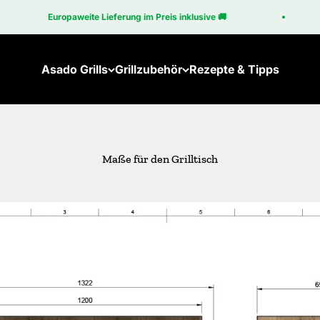
Europaweite Lieferung im Preis inklusive 🚚
Asado Grills
Grillzubehör
Rezepte & Tipps
Brasa
Zubehör für den Brasa
Brasa Coupé
Zubehör für den Cube
Maße für den Grilltisch
Brasa Corten
Cube