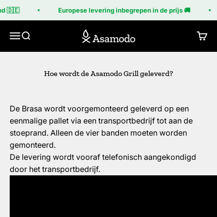
Naar inhoud
d 🇩🇪
Europese levering inbegrepen in de prijs 🚚
Asamodo
Menu
Zoeken
Wink
Hoe wordt de Asamodo Grill geleverd?
De Brasa wordt voorgemonteerd geleverd op een
eenmalige pallet via een transportbedrijf tot aan de
stoeprand. Alleen de vier banden moeten worden
gemonteerd.
De levering wordt vooraf telefonisch aangekondigd
door het transportbedrijf.