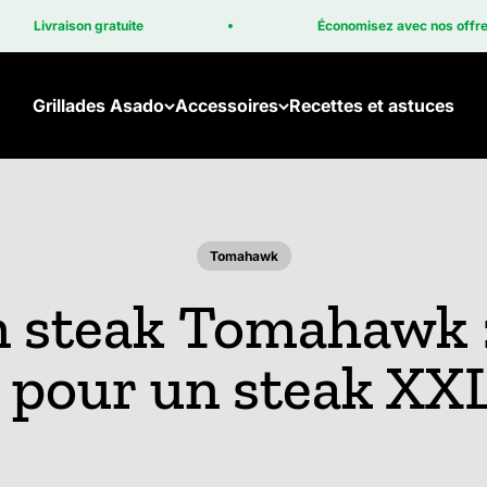
Livraison gratuite
Économisez avec nos offres gr
Grillades Asado
Accessoires
Recettes et astuces
Tomahawk
n steak Tomahawk 
 pour un steak XX