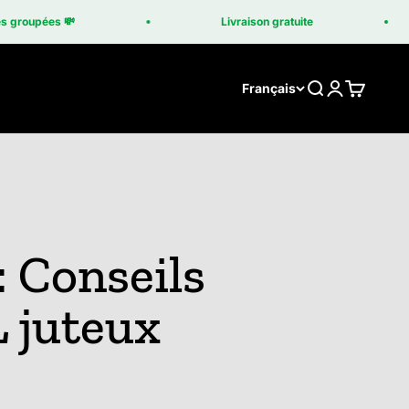
oupées 💸
Livraison gratuite
Recherche
Connexion
Panier
Français
: Conseils
L juteux