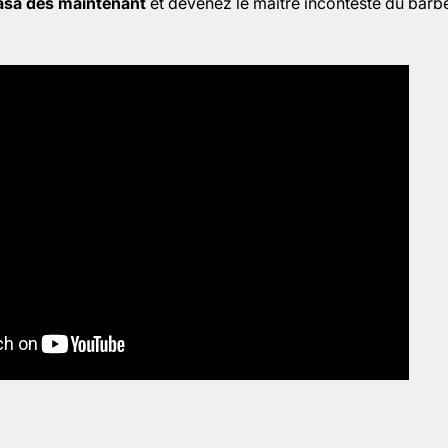
asa dès maintenant
et devenez le maître incontesté du bar