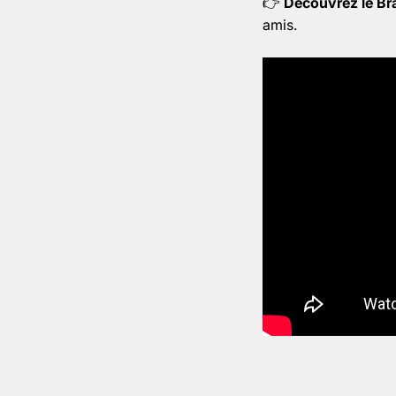
👉
Découvrez le Br
amis.