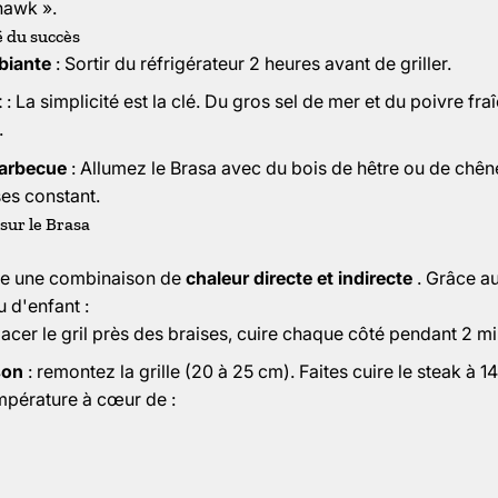
hawk ».
é du succès
biante
: Sortir du réfrigérateur 2 heures avant de griller.
t
: La simplicité est la clé. Du gros sel de mer et du poivre f
.
barbecue
: Allumez le Brasa avec du bois de hêtre ou de chêne
ses constant.
sur le Brasa
ite une combinaison de
chaleur directe et indirecte
. Grâce au
u d'enfant :
lacer le gril près des braises, cuire chaque côté pendant 2 mi
son
: remontez la grille (20 à 25 cm). Faites cuire le steak à 
empérature à cœur de :