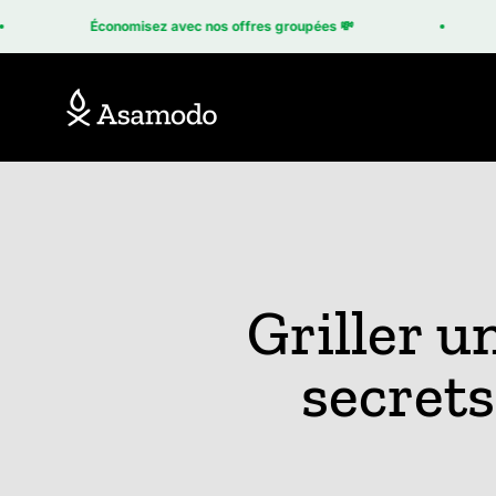
Passer au contenu
Économisez avec nos offres groupées 💸
Asamodo
Griller u
secrets