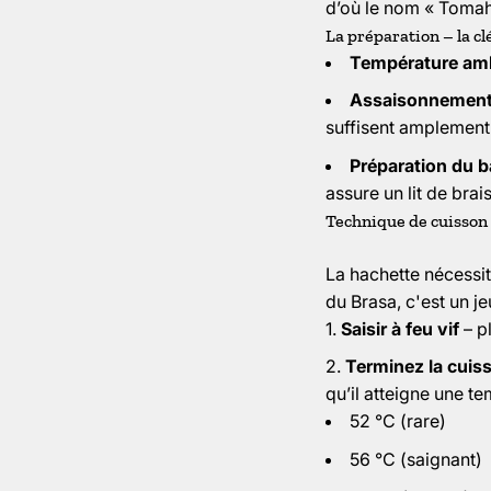
d’où le nom « Toma
La préparation – la cl
Température am
Assaisonnemen
suffisent amplement
Préparation du 
assure un lit de brai
Technique de cuisson 
La hachette nécess
du Brasa, c'est un je
Saisir à feu vif
– p
Terminez la cuis
qu’il atteigne une t
52 °C (rare)
56 °C (saignant)