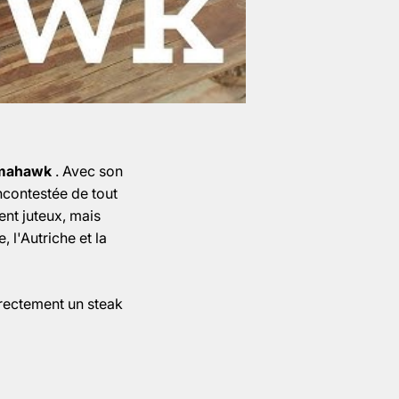
omahawk
. Avec son
incontestée de tout
nt juteux, mais
, l'Autriche et la
rrectement un steak