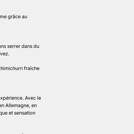
rême grâce au
ans serrer dans du
rvez.
himichurri fraîche
expérience. Avec le
en Allemagne, en
que et sensation