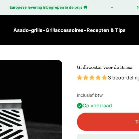
Europese levering inbegrepen in de prijs 🚚
100%
Asado-grills
Grillaccessoires
Recepten & Tips
Brasa
Accessoires voor de Brasa
Brasa Coupé
Accessoires voor de Cube
Grillrooster voor de Brasa
Nieuw: Brasa Corten
3 beoordelin
Cube
Inclusief btw.
Op voorraad
T