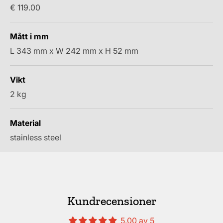
REA-pris
€ 119.00
Mått i mm
L 343 mm x W 242 mm x H 52 mm
Vikt
2 kg
Material
stainless steel
Kundrecensioner
5.00 av 5