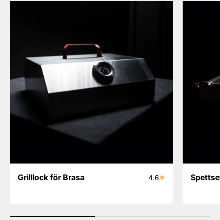
Grilllock för Brasa
Spettse
4.6