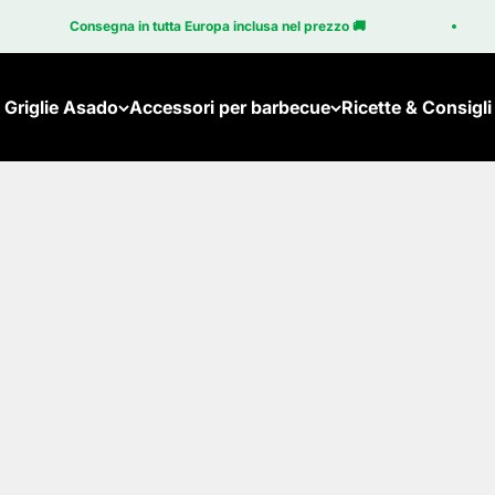
Consegna in tutta Europa inclusa nel prezzo 🚚
Griglie Asado
Accessori per barbecue
Ricette & Consigli
Brasa
Accessori per il Brasa
Brasa Coupé
Accessori per il Cube
Novità: Brasa Corten
Cubo