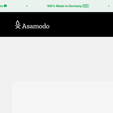
Vai al contenuto
o 🚚
100% Made in Germany 🇩🇪
Asamodo