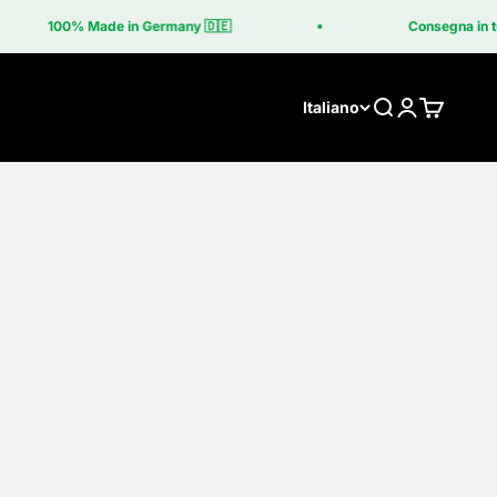
100% Made in Germany 🇩🇪
Consegna in tu
Cerca
Accedi
Carrello
Italiano